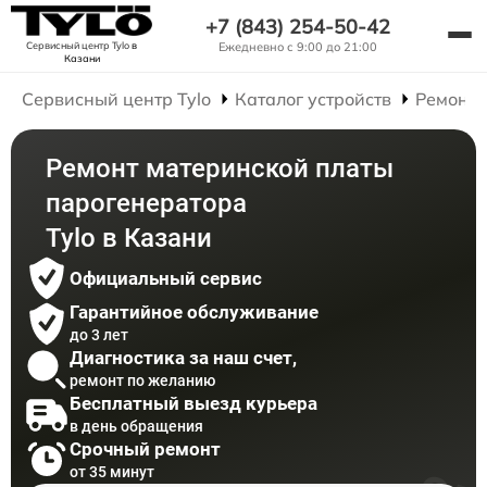
+7 (843) 254-50-42
Сервисный центр Tylo
в
Ежедневно с 9:00 до 21:00
Казани
Сервисный центр Tylo
Каталог устройств
Ремонт 
Ремонт материнской платы
парогенератора
Tylo в Казани
Официальный сервис
Гарантийное обслуживание
до 3 лет
Диагностика за наш счет,
ремонт по желанию
Бесплатный выезд курьера
в день обращения
Срочный ремонт
от 35 минут